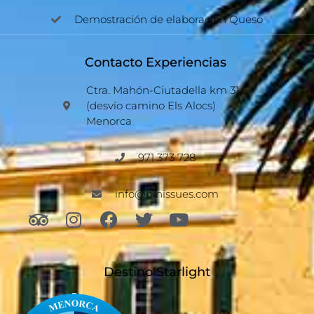
Demostración de elaboración Queso
Contacto Experiencias
Ctra. Mahón-Ciutadella km 31,6
(desvío camino Els Alocs)
Menorca
971 373 728
info@binissues.com
Destino Starlight