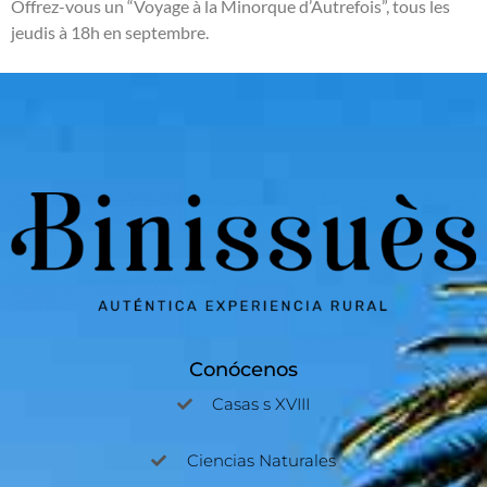
Offrez-vous un “Voyage à la Minorque d’Autrefois”, tous les
jeudis à 18h en septembre.
Conócenos
Casas s XVIII
Ciencias Naturales